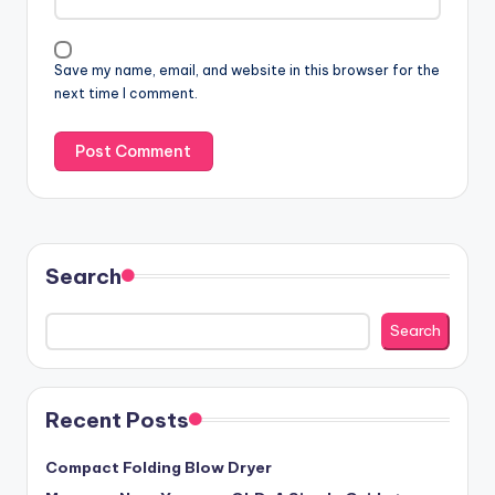
Save my name, email, and website in this browser for the
next time I comment.
Search
Search
Recent Posts
Compact Folding Blow Dryer