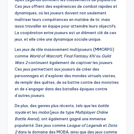
Ces jeux offrent des expériences de combat rapides et
dynamiques, où les joueurs doivent non seulement
maîtriser leurs compétences en matière de tir, mais
aussi travailler en équipe pour atteindre leurs objectifs.
La coopération entre joueurs est un élément clé de ces
jeux, et elle crée une dynamique sociale unique.
Les jeux de rôle massivement multijoueurs (MMORPG)
comme
World of Warcraft
,
Final Fantasy XIV
ou
Guild
Wars 2
continuent également de captiver les joueurs.
Ces jeux permettent aux joueurs de créer des
personnages et d’explorer des mondes virtuels vastes,
de remplir des quêtes, de se battre contre des monstres
et de s’engager dans des batailles épiques contre
d’autres joueurs.
De plus, des genres plus récents, tels que les
battle
royale
et les
moba
(jeux de type
Multiplayer Online
Battle Arena
), ont également gagné une immense
popularité. Des jeux comme
League of Legends
et
Dota
2
dans le domaine des MOBA, ainsi que des jeux comme