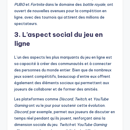
PUBG
et
Fortnite
dans le domaine des
battle royale
, ont
ouvert de nouvelles avenues pour la compétition en
ligne, avec des tournois qui attirent des millions de
spectateurs.
3. L’aspect social du jeu en
ligne
L’un des aspects les plus marquants du jeu en ligne est
sa capacité à créer des communautés et à connecter
des personnes du monde entier. Bien que de nombreux
jeux soient compétitifs, beaucoup d’entre eux offrent
également des éléments sociaux qui permettent aux
joueurs de collaborer et de former des amitiés.
Les plateformes comme
Discord
,
Twitch
, et
YouTube
Gaming
ont vu le jour pour soutenir cette évolution.
Discord
, par exemple, permet aux joueurs de discuter en
temps réel pendant qu’ils jouent, renforçant ainsi la
dimension sociale du jeu.
Twitch
et
YouTube Gaming