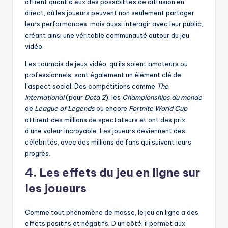
offrent quant à eux des possibilités de diffusion en
direct, où les joueurs peuvent non seulement partager
leurs performances, mais aussi interagir avec leur public,
créant ainsi une véritable communauté autour du jeu
vidéo.
Les tournois de jeux vidéo, qu’ils soient amateurs ou
professionnels, sont également un élément clé de
l’aspect social. Des compétitions comme
The
International
(pour
Dota 2
), les
Championships du monde
de
League of Legends
ou encore
Fortnite World Cup
attirent des millions de spectateurs et ont des prix
d’une valeur incroyable. Les joueurs deviennent des
célébrités, avec des millions de fans qui suivent leurs
progrès.
4. Les effets du jeu en ligne sur
les joueurs
Comme tout phénomène de masse, le jeu en ligne a des
effets positifs et négatifs. D’un côté, il permet aux