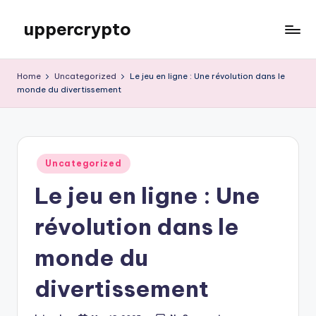
uppercrypto
Skip
to
My
content
WordPress
Home
Uncategorized
Le jeu en ligne : Une révolution dans le
Blog
monde du divertissement
Posted
Uncategorized
in
Le jeu en ligne : Une
révolution dans le
monde du
divertissement