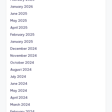
January 2026
June 2025
May 2025
April 2025
February 2025
January 2025
December 2024
November 2024
October 2024
August 2024
July 2024
June 2024
May 2024
April 2024
March 2024
February 2024