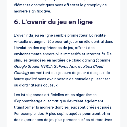
éléments cosmétiques sans affecter le gameplay de
manière significative.
6. L’avenir du jeu en ligne
L’avenir du jeu en ligne semble prometteur. La réalité
virtuelle et augmentée pourrait jouer un rôle central dans
l’évolution des expériences de jeu, offrant des
environnements encore plus immersifs et interactifs. De
plus, les avancées en matière de cloud gaming (comme
Google Stadia
,
NVIDIA GeForce Now
et
Xbox Cloud
Gaming
) permettent aux joueurs de jouer à des jeux de
haute qualité sans avoir besoin de consoles puissantes
ou d’ordinateurs coûteux.
Les intelligences artificielles et les algorithmes
d’apprentissage automatique devraient également
transformer la manière dont les jeux sont créés et joués.
Par exemple, des IA plus sophistiquées pourraient offrir
des expériences de jeu plus personnalisées et réactives.