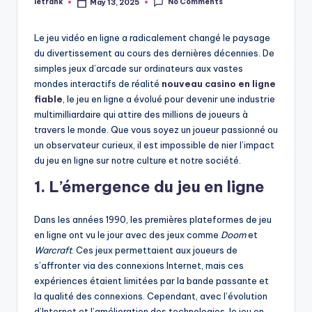
No Comments
letrank
May 13, 2025
Posted
by
Le jeu vidéo en ligne a radicalement changé le paysage
du divertissement au cours des dernières décennies. De
simples jeux d’arcade sur ordinateurs aux vastes
mondes interactifs de réalité
nouveau casino en ligne
fiable
, le jeu en ligne a évolué pour devenir une industrie
multimilliardaire qui attire des millions de joueurs à
travers le monde. Que vous soyez un joueur passionné ou
un observateur curieux, il est impossible de nier l’impact
du jeu en ligne sur notre culture et notre société.
1. L’émergence du jeu en ligne
Dans les années 1990, les premières plateformes de jeu
en ligne ont vu le jour avec des jeux comme
Doom
et
Warcraft
. Ces jeux permettaient aux joueurs de
s’affronter via des connexions Internet, mais ces
expériences étaient limitées par la bande passante et
la qualité des connexions. Cependant, avec l’évolution
d’Internet et l’amélioration des technologies, le jeu en